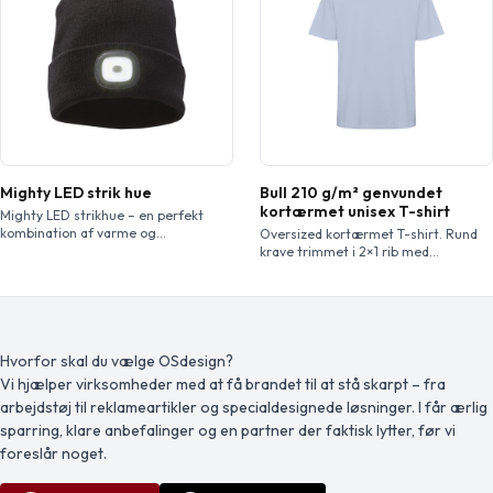
Mighty LED strik hue
Bull 210 g/m² genvundet
kortærmet unisex T-shirt
Mighty LED strikhue – en perfekt
kombination af varme og
Oversized kortærmet T-shirt. Rund
funktionalitet. Denne dobbeltlagshue
krave trimmet i 2×1 rib med
er lavet af kraftig akryl i 1×1 ribstrik
matchende sømbetræk. Sidesømme.
og giver både hygge og varme. Men
Bred dobbeltsyning på ærmer og
det, der adskiller denne hue fra
forneden. Aftagelig etiket.
mængden, er dens innovative
aftagelige LED lygte med tre
lysstyrkeindstillinger. Den er praktisk
Hvorfor skal du vælge OSdesign?
gemt i manchetten og kan nemt
Vi hjælper virksomheder med at få brandet til at stå skarpt – fra
tages af […]
arbejdstøj til reklameartikler og specialdesignede løsninger. I får ærlig
sparring, klare anbefalinger og en partner der faktisk lytter, før vi
foreslår noget.