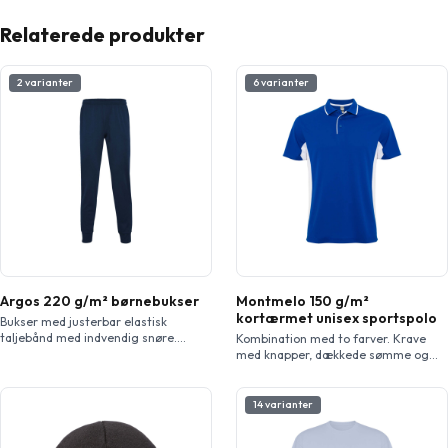
Relaterede produkter
2 varianter
6 varianter
Argos 220 g/m² børnebukser
Montmelo 150 g/m²
kortærmet unisex sportspolo
Bukser med justerbar elastisk
taljebånd med indvendig snøre.
Kombination med to farver. Krave
Sidelommer. Manchetter og lynlås på
med knapper, dækkede sømme og
nederste del af benet. Aftagelig
stolpelukning har farvekontrast.
etiket.
Nemt at vaske og let at tørre teknisk,
åndbart stof. Aftagelig etiket.
14 varianter