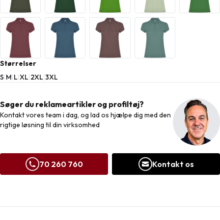
Størrelser
S
|
M
|
L
|
XL
|
2XL
|
3XL
Søger du reklameartikler og profiltøj?
Kontakt vores team i dag, og lad os hjælpe dig med den
rigtige løsning til din virksomhed
70 260 760
Kontakt os