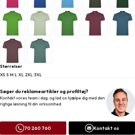
Størrelser
XS
|
S
|
M
|
L
|
XL
|
2XL
|
3XL
Søger du reklameartikler og profiltøj?
Kontakt vores team i dag, og lad os hjælpe dig med den
rigtige løsning til din virksomhed
70 260 760
Kontakt os