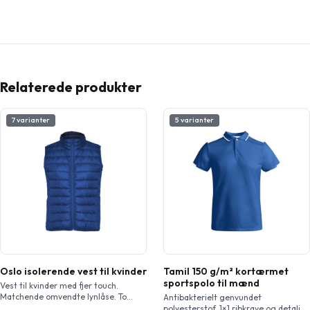
Relaterede produkter
7 varianter
5 varianter
Oslo isolerende vest til kvinder
Tamil 150 g/m² kortærmet
sportspolo til mænd
Vest til kvinder med fjer touch.
Matchende omvendte lynlåse. To
Antibakterielt genvundet
forlommer med lynlås. Indvendig
polyesterstof. 1×1 ribkrave og detalje i