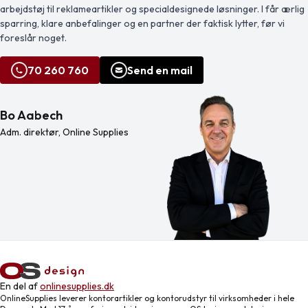
arbejdstøj til reklameartikler og specialdesignede løsninger. I får ærlig
og komfortabel under udendørs
aktiviteter. Designet til […]
sparring, klare anbefalinger og en partner der faktisk lytter, før vi
foreslår noget.
70 260 760
Send en mail
Bo Aabech
Adm. direktør, Online Supplies
En del af
onlinesupplies.dk
OnlineSupplies leverer kontorartikler og kontorudstyr til virksomheder i hele