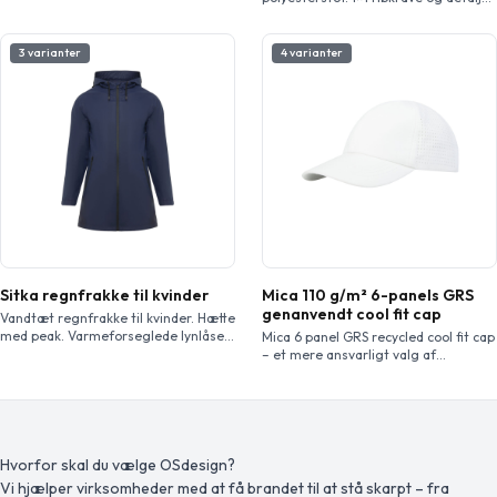
kontrastforing. Matchende elastisk
ærmer. Forstærkede dækkede
kant i sømmen. Let og foldbar
syninger i kraven. Stolpelukning med
beklædningsgenstand. Figursyet
to skjulte trykknapper.
3 varianter
4 varianter
snit. Vandtæt og vindtæt model.
Kontrasterende detaljer og skuldre.
Modellen er 174 cm og er iført str. S.
Søm har sideslidser. Aftagelig etiket.
Sitka regnfrakke til kvinder
Mica 110 g/m² 6-panels GRS
genanvendt cool fit cap
Vandtæt regnfrakke til kvinder. Hætte
med peak. Varmeforseglede lynlåse
Mica 6 panel GRS recycled cool fit cap
og sømme. Kontrastdetaljer i sort. To
– et mere ansvarligt valg af
sidelommer med lynlås. Slids i
hovedbeklædning. Denne kasket er
sømmen bagpå. Aftagelig etiket.
fremstillet af 110 g/m² GRS
Vandtæt. Modellen er 179 cm og er
certificeret genvundet
iført str. S
polyestermikrofiber og er ikke kun
mere ansvarligt, men også
behagelig. Bagpanelerne har
Hvorfor skal du vælge OSdesign?
laserskårne huller for optimal
Vi hjælper virksomheder med at få brandet til at stå skarpt – fra
ventilation, så du kan holde dig kølig