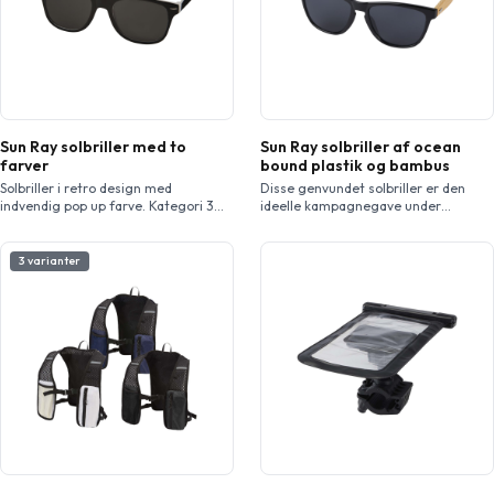
Sun Ray solbriller med to
Sun Ray solbriller af ocean
farver
bound plastik og bambus
Solbriller i retro design med
Disse genvundet solbriller er den
indvendig pop up farve. Kategori 3
ideelle kampagnegave under
sorte linser. Overholder EN ISO 12312-
sommerfestivaler, begivenheder eller
1 og UV400.
andre solrige udendørsaktiviteter.
Stellet er lavet af ocean bound
3 varianter
plastik. Stængerne er lavet af
bambus og er lette og giver en
behagelig pasform. Er i
overensstemmelse med EN ISO
12312-1 og har UV400-glas, der er
klassificeret som kategori 3, hvilket
gør den til det […]