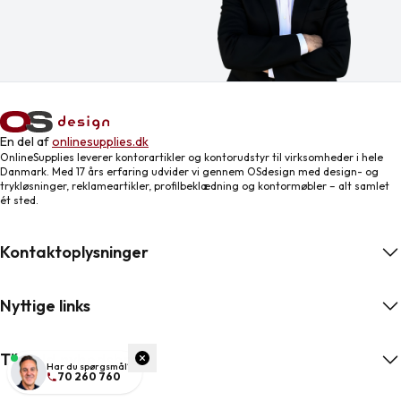
En del af
onlinesupplies.dk
OnlineSupplies leverer kontorartikler og kontorudstyr til virksomheder i hele
Danmark. Med 17 års erfaring udvider vi gennem OSdesign med design- og
trykløsninger, reklameartikler, profilbeklædning og kontormøbler – alt samlet
ét sted.
Kontaktoplysninger
Nyttige links
Tilmeld nyhedsbrev
ngelser
Har du spørgsmål?
70 260 760