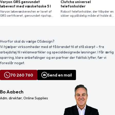
Varyon GRS genvundet
Clutcha universel
løbevest med væsketaske 5 l
telefonholder
Varyon løbevæskevesten er lavet af
Robust telefonholder, der tilbyder en
GRS certificeret, genvundet ripstop
sikker og pålidelig måde at holde din
stof med en vandafvisende finish.
telefon tilgængelig på, mens du
Den har GRS certificeret RPET foring
cykler eller går på trapper.
og reflekterende elementer for
bedre synlighed. Denne rygsæk er
designet til langdistanceløb, brug på
stier og lette udendørsaktiviteter.
Hvorfor skal du vælge OSdesign?
Bagsiden af vesten har et åndbart
Vi hjælper virksomheder med at få brandet til at stå skarpt – fra
mesh design for komfort. Den har
arbejdstøj til reklameartikler og specialdesignede løsninger. I får ærlig
justerbare skulderstropper og to
brystlommer […]
sparring, klare anbefalinger og en partner der faktisk lytter, før vi
foreslår noget.
70 260 760
Send en mail
Bo Aabech
Adm. direktør, Online Supplies