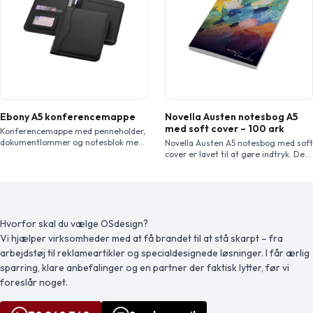
Leveres som standard med en hvid
kuvert. Kortstørrelse: 148 x 148 mm.
Ebony A5 konferencemappe
Novella Austen notesbog A5
med soft cover – 100 ark
Konferencemappe med penneholder,
dokumentlommer og notesblok med
Novella Austen A5 notesbog med soft
20 ark linjeret papir. Pen og tilbehør
cover er lavet til at gøre indtryk. Det
medfølger ikke.
bløde omslag har et silketryk af høj
kvalitet som finish, hvilket gør
farverne levende og dekorationen
usædvanligt skarpe – perfekt til
modig branding og designs i fuld
farve, som gør indtryk. Indeni finder
Hvorfor skal du vælge OSdesign?
du 100 fuldt brugerdefinerbare ark
Vi hjælper virksomheder med at få brandet til at stå skarpt – fra
på 80 g/m2, […]
arbejdstøj til reklameartikler og specialdesignede løsninger. I får ærlig
sparring, klare anbefalinger og en partner der faktisk lytter, før vi
foreslår noget.