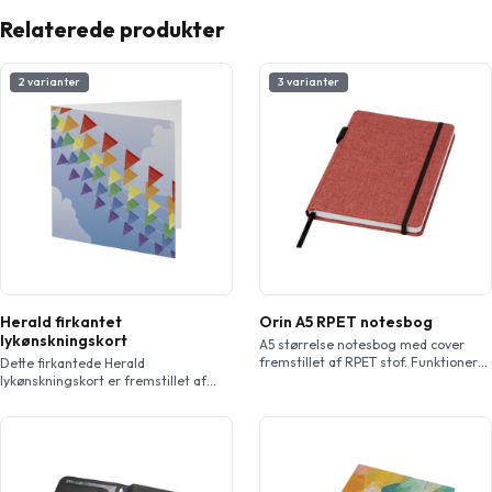
Relaterede produkter
2 varianter
3 varianter
Herald firkantet
Orin A5 RPET notesbog
lykønskningskort
A5 størrelse notesbog med cover
fremstillet af RPET stof. Funktioner
Dette firkantede Herald
96 ark 70 m/g2 genbrugspapir med
lykønskningskort er fremstillet af
linjeret layout, en penneholder og
320 g/m² karton af høj kvalitet og
båndmarkør. Pakket i et papomslag.
kan få tryk med dine egne design
både på yderside og inderside. Løft
dine design med folietryk og
prægning for at give dine
lykønskningskort en ny dimension.