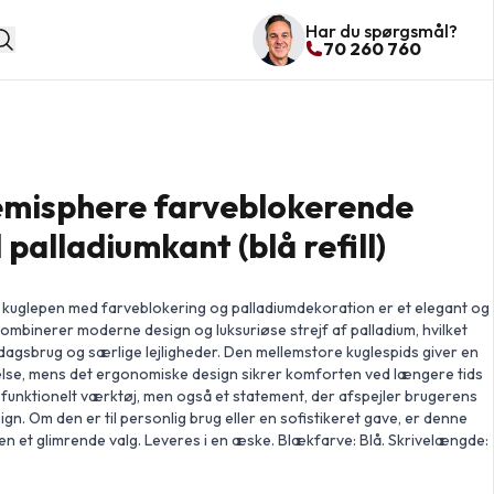
Har du spørgsmål?
70 260 760
misphere farveblokerende
palladiumkant (blå refill)
glepen med farveblokering og palladiumdekoration er et elegant og
kombinerer moderne design og luksuriøse strejf af palladium, hvilket
dagsbrug og særlige lejligheder. Den mellemstore kuglespids giver en
else, mens det ergonomiske design sikrer komforten ved længere tids
 funktionelt værktøj, men også et statement, der afspejler brugerens
gn. Om den er til personlig brug eller en sofistikeret gave, er denne
et glimrende valg. Leveres i en æske. Blækfarve: Blå. Skrivelængde: