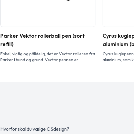
Parker Vektor rollerball pen (sort
Cyrus kugle
refill)
aluminium (bl
Enkel, vigtig og pålidelig, det er Vector rolleren fra
Cyrus kuglepenn
Parker i bund og grund. Vector pennen er
aluminium, som 
designet med præcision, så folk kan stole på
producere alumin
denne pen hver dag. Det gør den til den perfekte
reducerer også 
gave til enhver fest, og den kan personliggøres
lossepladserne o
med forskellige trykmuligheder. Pennen kan
naturressourcer
genopfyldes og er dermed en bæredygtig
drivhusgasemiss
løsning. […]
fremstillet af b
Skrivelængde: 80
mm.
Hvorfor skal du vælge OSdesign?