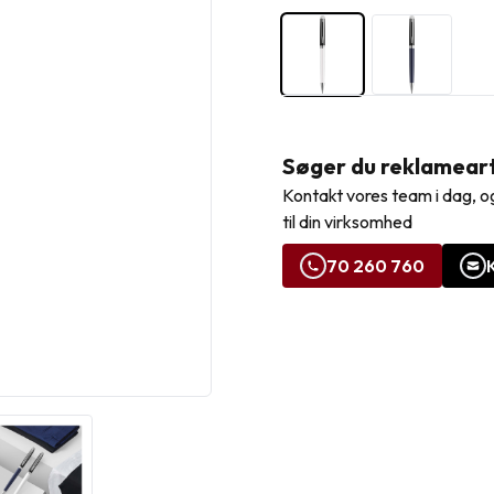
Søger du reklamearti
Kontakt vores team i dag, og
til din virksomhed
70 260 760