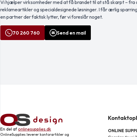
Vi hjælper virksomheder med at få brandet til at stå skarpt – fra a
reklameartikler og specialdesignede løsninger. I får ærlig sparrin
en partner der faktisk lytter, før vi foreslår noget.
70 260 760
Send en mail
Kontaktopl
En del af
onlinesupplies.dk
ONLINE SUPPL
OnlineSupplies leverer kontorartikler og