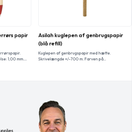
errørs papir
Asilah kuglepen af genbrugspapir
(blå refill)
errørspapir.
Kuglepen af genbrugspapir med hætte.
lse: 1,00 mm.
Skrivelængde +/-700 m. Farven på
genbrugspapiret kan variere.
upplies