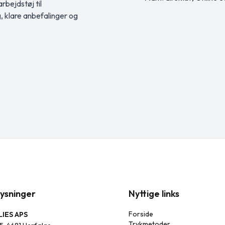
rbejdstøj til
g, klare anbefalinger og
ysninger
Nyttige links
Forside
IES APS
Trykmetoder