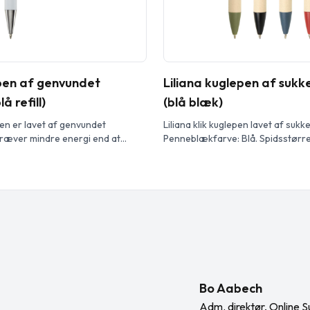
pen af genvundet
Liliana kuglepen af sukk
å refill)
(blå blæk)
en er lavet af genvundet
Liliana klik kuglepen lavet af sukk
kræver mindre energi end at
Penneblækfarve: Blå. Spidsstørre
ium fra råmaterialer. Det
Skrivelængde: 1000 meter.
mængden af affald på
g bidrager til at bevare
ne med henblik på at reducere
ionerne. Trykknappen er
ambus. Blækfarve: Blå.
0 meter. Spidsstørrelse: 1,00
Bo Aabech
Adm. direktør, Online S