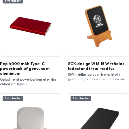
5 varianter
Pep 4000 mAh Type-C
SCX.design W16 15 W trådløs
powerbank af genvundet
ladestand i træ med lys
aluminium
15W trådløs oplader fremstillet i
gummi og bambus med antibakteriel
Oplad nemt powerbanken eller din
behandling og lysende logo. Type-C-
enhed via Type-C
indgang. Leveres i en sort æske lavet
ind-/udgangsporten og/eller brug
af genbrugskraftpapir inklusive et
USB-A-porten til at oplade to
kabel i genvundet PET plast. Patent
enheder samtidigt. Powerbanken er
2 varianter
2 varianter
EUROPA EUIPO.
fremstillet af 25 % RCS certificeret
genanvendt aluminium og har et
4000 mAh lithium polymerbatteri,
som leverer en samlet udgangseffekt
på max. 10 W. Inkluderer et TPE Type-
C til USB-A opladningskabel.