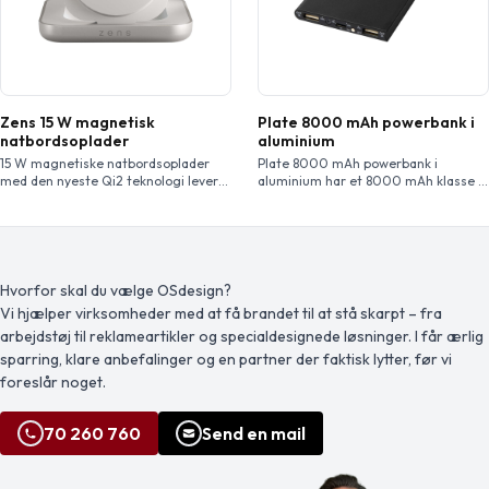
Zens 15 W magnetisk
Plate 8000 mAh powerbank i
natbordsoplader
aluminium
15 W magnetiske natbordsoplader
Plate 8000 mAh powerbank i
med den nyeste Qi2 teknologi leverer
aluminium har et 8000 mAh klasse A
hurtig og perfekt justeret magnetisk
Lithium-polymer-batteri og et slankt
opladning til iPhone 12 eller nyere,
design. LED-indikatoren lyser op
AirPods og Android telefoner med et
under opladning og viser den
magnetisk cover. Placer din telefon
resterende batterikapacitet i
vandret for at aktivere Apple StandBy
powerbanken. Den har et input og
tilstand og forvandle den til et
output på 5V/2A og er lavet af
Hvorfor skal du vælge OSdesign?
stilfuldt display ved sengen til ur, vejr
slidstærkt aluminium. Inkluderer et
Vi hjælper virksomheder med at få brandet til at stå skarpt – fra
eller kalender. Den er […]
USB-til-Type-C-ladekabel. Leveres i
arbejdstøj til reklameartikler og specialdesignede løsninger. I får ærlig
en hvid Avenue-gaveæske.
sparring, klare anbefalinger og en partner der faktisk lytter, før vi
foreslår noget.
70 260 760
Send en mail