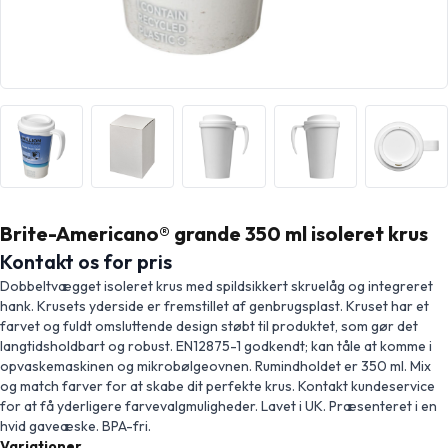
Brite-Americano® grande 350 ml isoleret krus
Kontakt os for pris
Dobbeltvægget isoleret krus med spildsikkert skruelåg og integreret
hank. Krusets yderside er fremstillet af genbrugsplast. Kruset har et
farvet og fuldt omsluttende design støbt til produktet, som gør det
langtidsholdbart og robust. EN12875-1 godkendt; kan tåle at komme i
opvaskemaskinen og mikrobølgeovnen. Rumindholdet er 350 ml. Mix
og match farver for at skabe dit perfekte krus. Kontakt kundeservice
for at få yderligere farvevalgmuligheder. Lavet i UK. Præsenteret i en
hvid gaveæske. BPA-fri.
Variationer