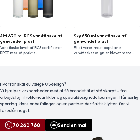
Alti 630 ml RCS vandflaske af
Sky 650 ml vandflaske af
genvundet plast
genvundet plast
Vandflaske lavet af RCS certificeret
Et af vores mest populære
RPET med et praktisk
vandflaskedesign er blevet mere
silikonehåndtag. I overensstemmelse
ansvarlig med introduktionen af
med den EFSA godkendte PET
genvundet plast. Den
genbrugsproces. Kapacitet: 630 ml.
enkeltvæggede Sky flaske er BPA fri
og har en kapacitet på 650 ml, og
den passer i sidelommen på de fleste
rygsække såvel som i de fleste biler
Hvorfor skal du vælge OSdesign?
kopholdere. Det drejelige låg sørger
Vi hjælper virksomheder med at få brandet til at stå skarpt – fra
for nem åbning og lukning og […]
arbejdstøj til reklameartikler og specialdesignede løsninger. I får ærlig
sparring, klare anbefalinger og en partner der faktisk lytter, før vi
foreslår noget.
70 260 760
Send en mail