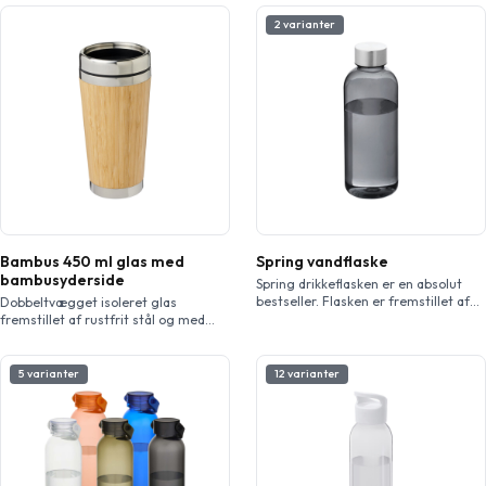
2 varianter
Bambus 450 ml glas med
Spring vandflaske
bambusyderside
Spring drikkeflasken er en absolut
bestseller. Flasken er fremstillet af
Dobbeltvægget isoleret glas
Eastman Tritan™, hvilket betyder, at
fremstillet af rustfrit stål og med
den er BPA-fri, let, holdbar og
ydre finish af naturlig bambus. Den
slagfast. Flasken er enkeltvægget,
holder drikkevarer varme i 2 timer og
rummer 600 ml væske, og låget med
kolde i 4 timer. Det er nemt at drikke
5 varianter
12 varianter
twist-on-låg i rustfrit stål sikrer nem
fra med tryk-på-låg med skubbelåg
åbning og lukning. Derudover
for lukning.
tilbyder Spring drikkeflasken plads til
et større logo eller andet budskab.