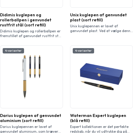
Didimis kuglepen og
Unix kuglepen af genvundet
rollerballpen i genvundet
plast (sort refill)
rustfrit stål (sort refill)
Unix kuglepennen er lavet af
genvundet plast. Ved at vælge denne
Didimis kuglepen og rollerballpen er
type pen kan vi fremme begrebet
fremstillet af genvundet rustfrit stål.
genbrug og tilskynde enkeltpersoner
At vælge en kuglepen i genvundet
og virksomheder til at træffe mere
rustfrit stål bidrager til at reducere
ansvarlig valg i deres hverdag.
affald, hvilket gør den til et mere
4 varianter
4 varianter
Blækfarve: Sort Skrivelængde: 500
bæredygtigt valg. Penneblækfarve:
meter. Spidsstørrelse: 1,0 mm.
Sort Spidsstørrelse: 1,00 mm.
Skrivelængde: 800 meter. Æskens
størrelse: 16,2 x 5,1 x 2,7 cm.
Darius kuglepen af genvundet
Waterman Expert kuglepen
aluminium (sort refill)
(blå refill)
Darius kuglepennen er lavet af
Expert kollektionen er det perfekte
genvundet aluminium, som kræver
redskab, når du vil udtrykke dig på