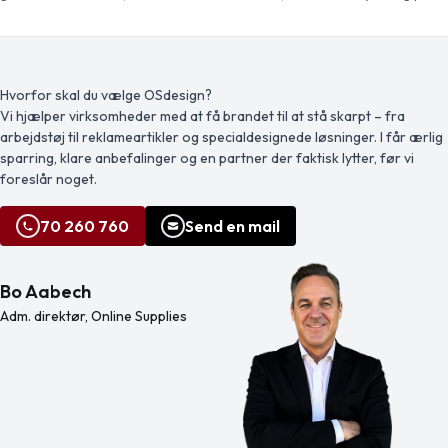
mindre energi end at producere
skrift. I denne kollektion mødes såvel
aluminium fra råmaterialer. Det
klassiske som dristige nye farver
reducerer også mængden af affald
med ikonisk design og skaber til
på lossepladserne og bidrager til at
sammen den ultimative sofistikerede
bevare naturressourcerne med
business-stil med et personligt twist.
henblik på at reducere
Inkl. Waterman gaveæske. Leveres
Hvorfor skal du vælge OSdesign?
drivhusgasemissionerne.
med 1 ekstra blækpatron. Eksklusivt
Vi hjælper virksomheder med at få brandet til at stå skarpt – fra
Trykknappen og den nederste del af
design.
arbejdstøj til reklameartikler og specialdesignede løsninger. I får ærlig
cylinderen er lavet af bambus.
Blækfarve: Sort Skrivelængde: 800
sparring, klare anbefalinger og en partner der faktisk lytter, før vi
meter. Spidsstørrelse: 1,00 […]
foreslår noget.
70 260 760
Send en mail
Bo Aabech
Adm. direktør, Online Supplies