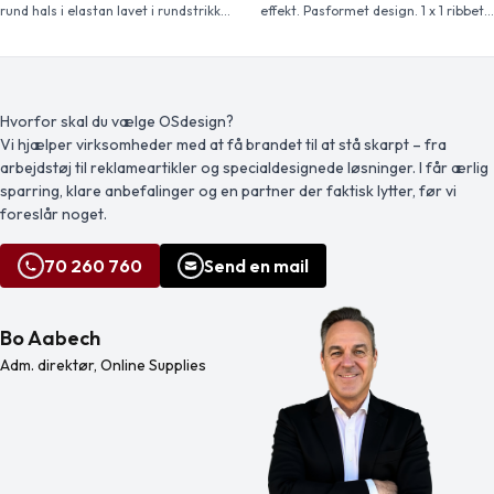
rund hals i elastan lavet i rundstrikket
effekt. Pasformet design. 1 x 1 ribbet
stof til voksne med sidesømme.
rund hals med forstærkede og
Sidesømme i børnestørrelser.
dækkede indvendige sømme.
Forstærkede, dækkede sømme i
Rørformet stof. Aftagelig etiket.
kraven. Aftagelig etiket. Modellen er
120 cm og er iført str. 5/6.
Hvorfor skal du vælge OSdesign?
Vi hjælper virksomheder med at få brandet til at stå skarpt – fra
arbejdstøj til reklameartikler og specialdesignede løsninger. I får ærlig
sparring, klare anbefalinger og en partner der faktisk lytter, før vi
foreslår noget.
70 260 760
Send en mail
Bo Aabech
Adm. direktør, Online Supplies