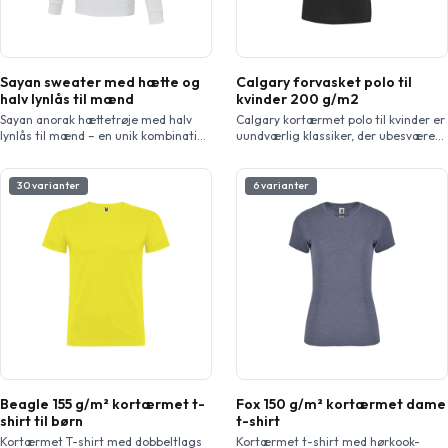
Sayan sweater med hætte og
Calgary forvasket polo til
halv lynlås til mænd
kvinder 200 g/m2
Sayan anorak hættetrøje med halv
Calgary kortærmet polo til kvinder er
lynlås til mænd – en unik kombination
uundværlig klassiker, der ubesværet
af ydeevne og stil. Anorakdesignet
kombinerer stil og komfort. Den er
kombinerer mode og funktion uden
lavet af 200 g/m² piqué strikstof
problemer og har en kvart lynlås for
med en forkrympet, vasket finish,
30 varianter
6 varianter
alsidighed i lagdeling. Fremstillet af
hvilket sikrer en blød fornemmelse
en 350 g/m² blanding af polyester og
og en perfekt pasform, der holder,
Sorona® strik. Sorona® fiberen
hvilket gør den velegnet til
forbedrer jakkens miljøvenlighed ved
forskellige aktiviteter og
at inkorporere et ansvarligt element
begivenheder. De flade ribkanter i
uden […]
ærmerne giver poloen et sofistikeret
[…]
Beagle 155 g/m² kortærmet t-
Fox 150 g/m² kortærmet dame
shirt til børn
t-shirt
Kortærmet T-shirt med dobbeltlags
Kortærmet t-shirt med hørkook-