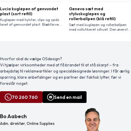
Lucia kuglepen af genvundet
Geneva sæt med
plast (sort refill)
styluskuglepen og
rollerballpen (blå refill)
Kuglepen med hylster, clips og spids
lavet af genvundet plast. Blækfarve:
Sæt med kuglepen og rollerballpen
Sort Skrivelængde: 3000 meter.
med sofistikeret silhuet. Den øverste
Spidsstørrelse: 1,00 mm. Fremstillet i
del af hylsteret er mat, og den
Tyskland.
nederste del er i blankt krom. Med
matchende forkromede detaljer. Inkl.
Avenue gaveæske (str.: 16,9 x 5,2 x
2 cm).
Hvorfor skal du vælge OSdesign?
Vi hjælper virksomheder med at få brandet til at stå skarpt – fra
arbejdstøj til reklameartikler og specialdesignede løsninger. I får ærlig
sparring, klare anbefalinger og en partner der faktisk lytter, før vi
foreslår noget.
70 260 760
Send en mail
Bo Aabech
Adm. direktør, Online Supplies