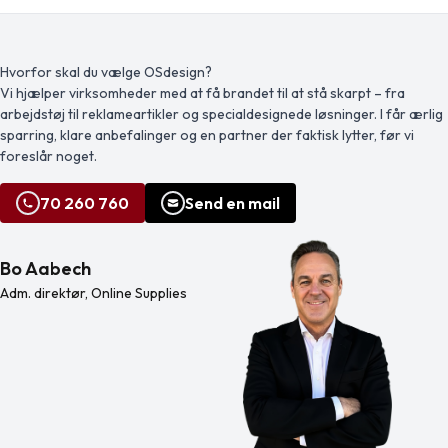
aluminium fra råmaterialer. Det
Spidsstørrelse: 1,00 mm. Fremstillet i
reducerer også mængden af affald
Tyskland.
på lossepladserne og bidrager til at
bevare naturressourcerne med
henblik på at reducere
Hvorfor skal du vælge OSdesign?
drivhusgasemissionerne.
Vi hjælper virksomheder med at få brandet til at stå skarpt – fra
Trykknappen og den nederste del af
arbejdstøj til reklameartikler og specialdesignede løsninger. I får ærlig
cylinderen er lavet af bambus.
Blækfarve: Sort Skrivelængde: 800
sparring, klare anbefalinger og en partner der faktisk lytter, før vi
meter. Spidsstørrelse: 1,00 […]
foreslår noget.
70 260 760
Send en mail
Bo Aabech
Adm. direktør, Online Supplies