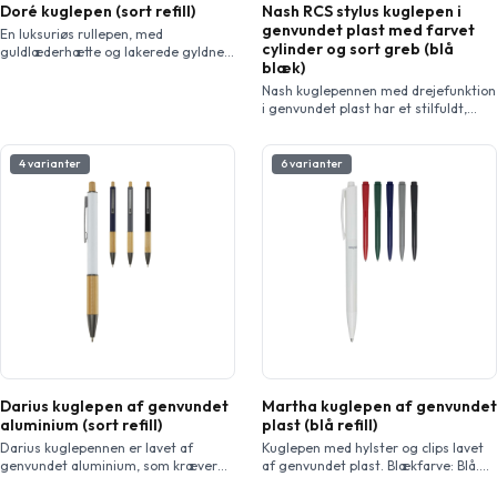
Doré kuglepen (sort refill)
Nash RCS stylus kuglepen i
genvundet plast med farvet
En luksuriøs rullepen, med
cylinder og sort greb (blå
guldlæderhætte og lakerede gyldne
blæk)
dele, leveret i en luksus-gaveæske.
Nedre cylinder er lavet af messing
Nash kuglepennen med drejefunktion
med lak og øvre cylinder af messing
i genvundet plast har et stilfuldt,
og PU. Rullepen: 14 cm x 1,15 cm,
kurvet design med en
vægt: 32 gr, skrivelængde: 500 m.
perlemorsfarvet cylinder med
sølvkanter, en sort stylus og et blødt
4 varianter
6 varianter
greb til behagelig skrivning. Pennen
er lavet af RCS certificeret,
genvundet ABS plast, hvilket
reducerer brugen af nye materialer,
samtidig med at den bevarer
holdbarheden. Et rABS logo er vist på
[…]
Darius kuglepen af genvundet
Martha kuglepen af genvundet
aluminium (sort refill)
plast (blå refill)
Darius kuglepennen er lavet af
Kuglepen med hylster og clips lavet
genvundet aluminium, som kræver
af genvundet plast. Blækfarve: Blå.
mindre energi end at producere
Skrivelængde: 3000 meter.