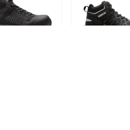
eimman turvalli suuden ja
mallistoon. Tämä kenkä yhdistä
ennus- ja teollisuusalan
turvallisuuden, poikkeuksellisen
 Päällinen on […]
mukavuud en rakennus- ja
teollisuusammattilaisille. […]
afety Boot
Hybrid Safety Boot
. -turvajalkine on S3-luokiteltu
Monitor Hybrid Safety Boot -tur
on mikrokuitu- ja tekstiilipäällinen
suorituskykyinen nilkkuri, jossa on
-vahvike. Saappaassa on
tekstiilipää llinen. Saappaassa 
kisuoja, pehmeä APT-
turvakärki, pehmeä APT-naulaa
suoja sekä EVA – ja kumipohja.
sekä kaksikerroksine n polyuret
. -turvajalkine on tehokas S3-
tuo erinomaisen pehmustuksen 
yhdistyvät korkea turvallisuus,
Monitor Hybrid -turvajalkine kuu
nen mukavuus ja kestävyys
uuteen Dynamic-mallistoon, yhd
ollisuusammattilaisille. Tämä
urheilullisen muo toilun, korkean