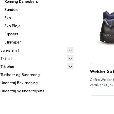
Running & sneakers
Sixtonin edisty
Sandaler
suunniteltu tar
turvallisuutta 
Sko
työolosuhteiss
korkealaatuise
Sko Pleje
Slippers
Strømper
Sweatshirt
T-Shirt
Tilbehør
Welder Saf
Tunikaer og Bussarong
Cofra Welder 
Undertøj Beklædning
varsikenkä, jok
nahasta, ja sii
Undertøj og undertøjsæt
levyn naulaana
kestävää polyami
kosteutta pois.
sekoitusta kes