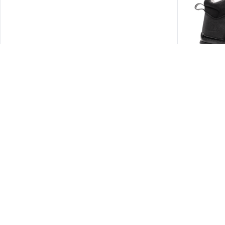
yhdistäen kork
mukavuuden rak
ammattilaisille.
S.W.A.T. S
Monitor S.W.A.T
nilkkuri, jossa 
sekä ohut TPU
komposiittikär
naulaanastumis
Monitor S.W.A.T
nilkkuri, jossa 
poikkeu kselli
rakennus- ja te