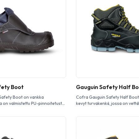
ksellinen turvajalkine, joka on
Safety Half Boot -turvajalkine o
joamaa n ensiluokkaista
edistyksellinen nilkkamallin turv
ja mukavuutta vaativissa
yhdistää modernin teknologian
a. Tämä kenkä on valmistettu
mukavuuteen ja turvallisuuteen 
sta nahasta, […]
teollisu uden ammattilaisille. Täm
ety Boot
Gauguin Safety Half Bo
Safety Boot on vankka
Cofra Gauguin Safety Half Boot
a on valmistettu PU-pinnoitetusta
kevyt turvakenkä, jossa on vettä
n ä on komposiittikärki sekä APT-
tekst iilipäällinen sekä Gore-Tex
stumissuoja. Sisävuori on
erinomaisesti märkiin ympäristöi
dia, joka hen gittää ja siirtää
metalli ton. Cofra Gauguin Safet
 Ulkopohja on PU ja nitriilikumin
turvakenkä on kestävä ja kevyt ni
täen kuumuutta jopa 300 ºC asti.
suunniteltu tarjoam aan maksima