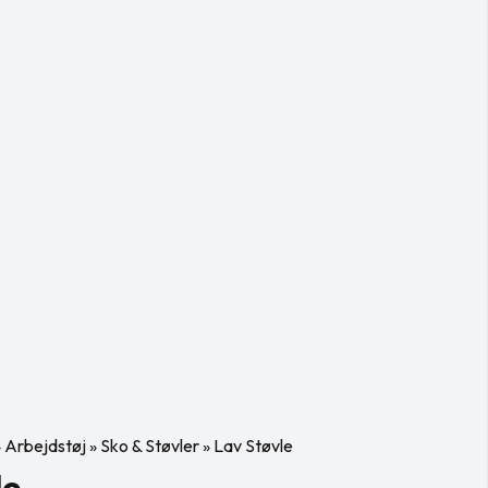
»
Arbejdstøj
»
Sko & Støvler
»
Lav Støvle
le