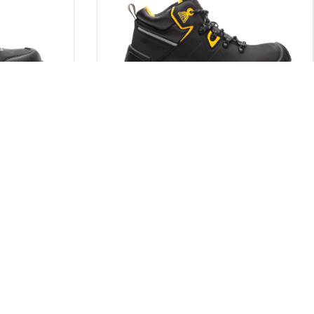
ä korkean
kiristyksen. Monitor Charged Safety Boot -
 kestävyyden ja
turvajalkine on urheilullinen vaellus- ja
turvajalkine, […]
Midway Safety Boot
vajalkine on
Monitor Midway Safety Boot -turvakenkä on
 tiiviis
edullinen jalkine, jossa on öljytty nahkapäällinen
on komposiittinen
ja kost eutta siirtävä tekstiilivuori. Kengässä on
nastumissuoja
komposiittikärkisuoja ja APT-
aanipohja, joka
naulaanastumissuoja, sekä ka ksikerroksinen
ja mukavuuden.
polyuretaanipohja, joka takaa hyvän
luu Monitorin
iskunvaimennuksen. Monitor Midway Safety
istäen
Boot -turvakenkä on toisen sukupolven nilkkuri,
 turvallisuuden
joka yhdistää korkean turvalli suuden,