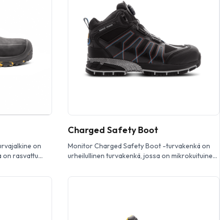
ssä
-turvakenkä, joka on erittäin leveä ja kevyt
ngässä yhdisty
turvakenkä, suunnitel tu antamaan parasta
mahdollista mukavuutta ja […]
Charged Safety Boot
urvajalkine on
Monitor Charged Safety Boot -turvakenkä on
a on rasvattu
urheilullinen turvakenkä, jossa on mikrokuituinen
päällin en ja vedenpitävä Monitex-kalvo antaen
eessa on HRO-
hengittävyyttä sekä suojaa kosteudelta.
hja ja Pantzar
Saappaassa on alumiin inen turvakärki, pehmeä
tor Division
EVA-välipohja ja kuminen ulkopohja taaten hyvän
okas ja
pidon. Varustettu BOA® Fit S ystem -
onitor Steal th -
järjestelmällä mahdollistaen helpon ja nopean