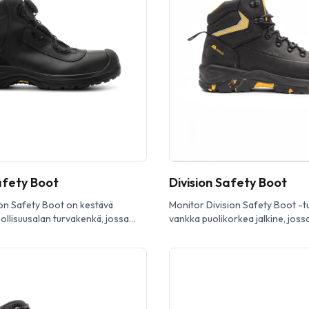
afety Boot on luotettava
mukavuutta ja turvallisuutta märi
ka on suunniteltu tarjoamaan
työympäristöissä. Tässä turvake
vät […]
fety Boot
Division Safety Boot
n Safety Boot on kestävä
Monitor Division Safety Boot -t
ollisuusalan turvakenkä, jossa
vankka puolikorkea jalkine, joss
in a on täysnahka ja Vibram-
täysnahk apäällinen ja kestävä
gässä on vedenpitävä Monitex-
polyuretaanikärkisuoja. Jalkin
 Fit -järjestelmä , joka
kumipohja, vaimentava PU-välipo
pean kiristämisen ja täydellisen
APT -naulaanastumissuoja. Moni
onitor Weapon Safety Boot on
Safety Boot turvajalkine on teh
ävä puolikorkea turvakenkä
puolikorkea kenkä, joka kuuluu M