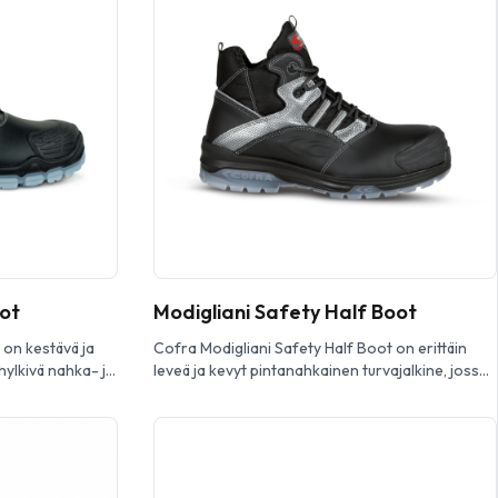
n Sixtonin
Safety Boot S3 -turvajalkine Sixtonilta.
akenkä, joka
Edistykselliseen ja mukava turvajalkine, joka on
 maksimaaliseen
suu nniteltu rakennus- ja teollisuusalan
rakentamisen ja
ammattilaisille. […]
än […]
ot
Modigliani Safety Half Boot
 on kestävä ja
Cofra Modigliani Safety Half Boot on erittäin
hylkivä nahka- ja
leveä ja kevyt pintanahkainen turvajalkine, jossa
-kalvo. Se sopii
on k umivahvistettu kärki. Siinä on mukava
hin ja on täysin
polyamidivuori, komposiittikärki ja tekstiilinen
y Half Boot -
naulaanastumi ssuoja. Ulkopohja on valmistettu
lkkuri, joka on
PU/TPU parhaan iskunvaimennuksen ja pidon
alista
takaamiseksi. Cofra Modigliani Safety Half Boot