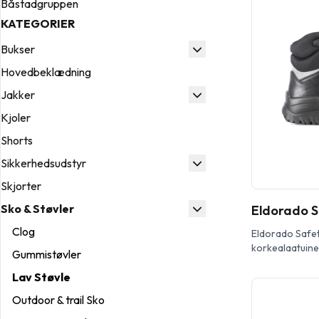
Båstadgruppen
KATEGORIER
Bukser
Hovedbeklædning
Jakker
Kjoler
Shorts
Sikkerhedsudstyr
Skjorter
Sko & Støvler
Eldorado S
Clog
Eldorado Safet
korkealaatuinen
Gummistøvler
vedenpitävä HD
OutDry-vuori. V
Lav Støvle
tekstiilisellä 
Outdoor & trail Sko
pohjalla, joka 
mukavuuden. El