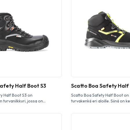
afety Half Boot S3
Scatto Boa Safety Half
y Half Boot S3 on
Scatto Boa Safety Half Boot o
 turvanilkkuri, jossa on
turvakenkä eri aloille. Siinä on k
ry-materiaali ja kosteutta imevä
mikrokuitupäällin en ja vahvistet
arustettu komposiittikärjellä,
Varustettu lasikuituturvakärjellä, t
naulaanastumissuojal la ja Vibram-
naulaanastumissuojalla ja BOA-n
tarjoaa erinomaisen pidon ja
D3O®-pohja tarjoaa erinomais
dorado Safety Half Boot S3 on
iskunvaimennuksen ja vakauden.