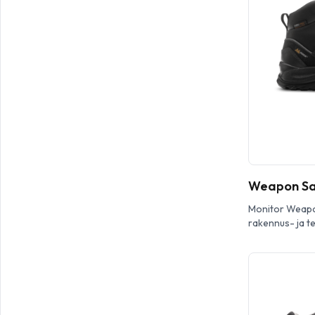
Cofra Welder S
varsikenkä, jo
parasta […]
Weapon Sa
Monitor Weapo
rakennus- ja te
pintamateriaal
kumipohja. Ken
kalvo sekä BOA®
mahdollistaa no
istuvuuden. M
vankka ja kest