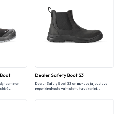
 Boot
Dealer Safety Boot S3
n dynaaminen
Dealer Safety Boot S3 on mukava ja joustava
estävä
nupukkinahasta valmistettu turvakenkä.
tu kärkiosa.
Varustettu lasiku ituisella turvakärjellä, pehmeällä
ekstiilisellä
naulaanastumissuojalla ja Dynamic Heel Control
auhoituksella.
-järjestelmällä, j oka antaa lisätukea nilkalle ja
en
kantapäälle. Kaksinkertainen PU-pohja tarjoaa
 Scatto Boa
erinomaisen pidon. Täy sin metalliton. Dealer