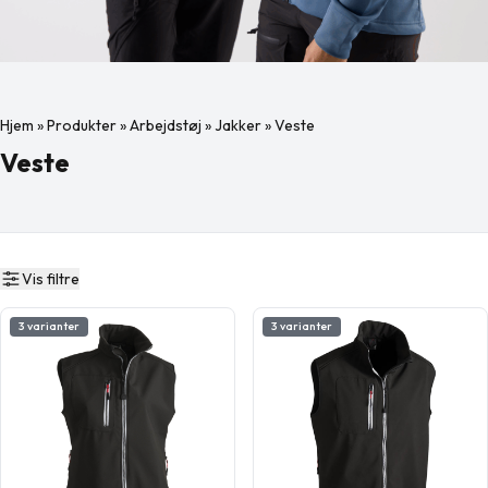
Hjem
»
Produkter
»
Arbejdstøj
»
Jakker
»
Veste
Veste
Vis filtre
3 varianter
3 varianter