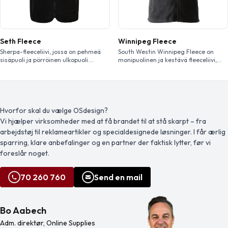
ja […]
Seth Fleece
Winnipeg Fleece
Sherpa-fleeceliivi, jossa on pehmeä
South Westin Winnipeg Fleece on
sisäpuoli ja pörröinen ulkopuoli.
monipuolinen ja kestävä fleeceliivi,
Varustettu kahdella sivutaskul la ja
joka on suunniteltu sekä työhön että
vetoketjullisella rintataskulla. Mustat
vapaa-aikaan. Antipilling-käsitellystä
kudotut osat, pyöristetty helma
polyesteristä valmistettu liivi sopii
takana ja huomaamaton SW-nauha
täydellisesti ker rospukeutumiseen ja
vaatteen helmassa. South Westin Seth
antaa lisälämpöä rajoittamatta
Fleece on monipuolinen sherpa-
liikkumisvapautta. Liivissä on
Hvorfor skal du vælge OSdesign?
fleeceliivi, joka sopii erinomaisesti
säädettävä kiristy snauha helmassa
Vi hjælper virksomheder med at få brandet til at stå skarpt – fra
lämmittäväksi välikerrokseksi tai
optimaalista istuvuutta varten ja kaksi
arbejdstøj til reklameartikler og specialdesignede løsninger. I får ærlig
erillisenä käytettävänä vaatteeksi.
kätevää vetoketjullista etutaskua
Kierrätyspolyesteristä valmistetussa
turvallist a säilytystä varten.
sparring, klare anbefalinger og en partner der faktisk lytter, før vi
liiviss ä, jossa on mustat kudotut osat
Winnipeg Fleece on loistava valinta
foreslår noget.
kierrätysnylonista, yhdistyvät
niille, jotka etsivät […]
kestävyys ja […]
70 260 760
Send en mail
Bo Aabech
Adm. direktør, Online Supplies