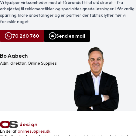
Vi hjælper virksomheder med at få brandet til at stå skarpt – fra
ominaisuudet mahdollistaen
valmistettu stretch-mat eriaalista
arbejdstøj til reklameartikler og specialdesignede løsninger. I får ærlig
liikkumisen vapauden ja […]
antaen optimaalisen
liikkumisvapauden ja erinomaisen
sparring, klare anbefalinger og en partner der faktisk lytter, før vi
istuvuuden, tehden niistä erinomaise
foreslår noget.
[…]
70 260 760
Send en mail
Bo Aabech
Adm. direktør, Online Supplies
En del af
onlinesupplies.dk