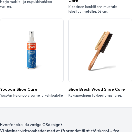
Care
Harja mokka- ja nupukkinahkaa
varten.
Klassinen kenkätorvi mustaksi
lakattua metallia, 58 cm.
Yocoair Shoe Care
Shoe Brush Wood Shoe Care
YocoAir hajunpoistoaine jalkahikoilulle
Kaksipuolinen tukkeutumisharja.
Hvorfor skal du vælge OSdesign?
Vi hjælper virksomheder med at få brandet til at stå skarpt – fra