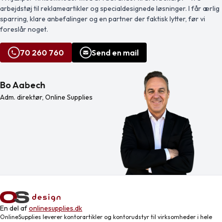
arbejdstøj til reklameartikler og specialdesignede løsninger. I får ærlig
sparring, klare anbefalinger og en partner der faktisk lytter, før vi
foreslår noget.
70 260 760
Send en mail
Bo Aabech
Adm. direktør, Online Supplies
En del af
onlinesupplies.dk
OnlineSupplies leverer kontorartikler og kontorudstyr til virksomheder i hele