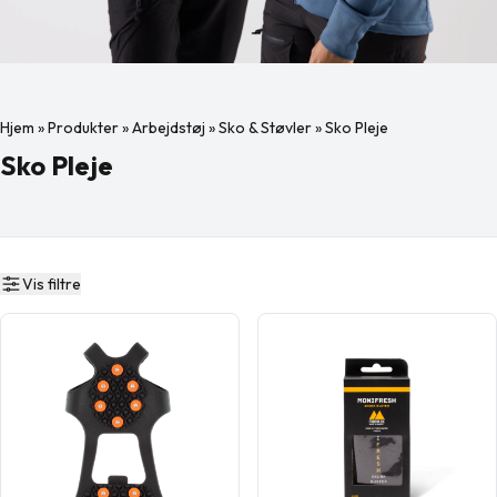
Hjem
»
Produkter
»
Arbejdstøj
»
Sko & Støvler
»
Sko Pleje
Sko Pleje
Vis filtre