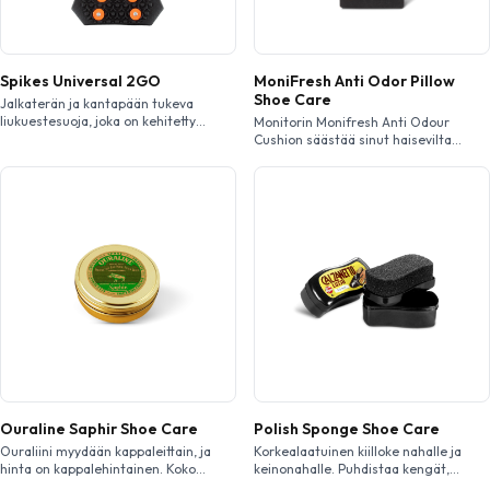
Spikes Universal 2GO
MoniFresh Anti Odor Pillow
Shoe Care
Jalkaterän ja kantapään tukeva
liukuestesuoja, joka on kehitetty
Monitorin Monifresh Anti Odour
tarjoamaan optimaalinen pito kävelyn
Cushion säästää sinut haisevilta
ja vastaavien toimintojen aikana jää-
tavaroilta, kuten kengiltä, laukuilt a ja
ja lumipinnoilla. Helppo pukea jalkaan
muilta varusteilta. Monifresh poistaa
ja ottaa pois. Varustettu kymmenellä
hajuja ja estää bakteerien kasvua
karkaistulla teräsnastalla. Sopii
imemällä tehokkaasti ko steutta.
useimpiin jalkineisiin. S: 35-38 EU, M:
38-41 EU, L: 41-43 EU, XL: 44-47 EU.
Ouraline Saphir Shoe Care
Polish Sponge Shoe Care
Ouraliini myydään kappaleittain, ja
Korkealaatuinen kiilloke nahalle ja
hinta on kappalehintainen. Koko
keinonahalle. Puhdistaa kengät,
pakkaus on 12-pakkaus, jolloin t
laukut ja muut nahka-asusteet.