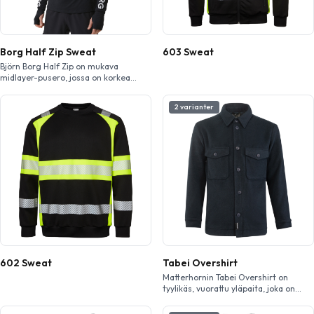
Borg Half Zip Sweat
603 Sweat
Björn Borg Half Zip on mukava
midlayer-pusero, jossa on korkea
kaulus ja ½-vetoketju. Se on valmiste
ttu pehmeästä ja joustavasta
2 varianter
materiaalista, joka koostuu
kierrätetystä polyesteristä ja
elastaanista . Mallissa on hieman
pidempi istuvuus ja pidemmät hihat,
joissa on reiät peukaloille. Tämä
pusero so pii erinomaisesti
käytettäväksi tuulitakin alla
monipuolisuuden lisäämiseksi.
602 Sweat
Tabei Overshirt
Matterhornin Tabei Overshirt on
tyylikäs, vuorattu yläpaita, joka on
valmistettu villan ja polyester in
seoksesta. Rento unisex-mitoitus.