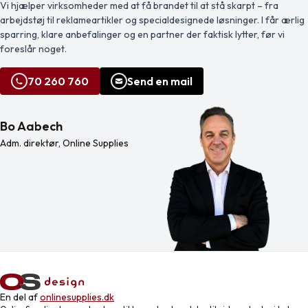
Vi hjælper virksomheder med at få brandet til at stå skarpt – fra
hihataskun ansiosta […]
Kaksipuolinen rakenne antaa
arbejdstøj til reklameartikler og specialdesignede løsninger. I får ærlig
hupparille kes […]
sparring, klare anbefalinger og en partner der faktisk lytter, før vi
foreslår noget.
70 260 760
Send en mail
Bo Aabech
Adm. direktør, Online Supplies
En del af
onlinesupplies.dk