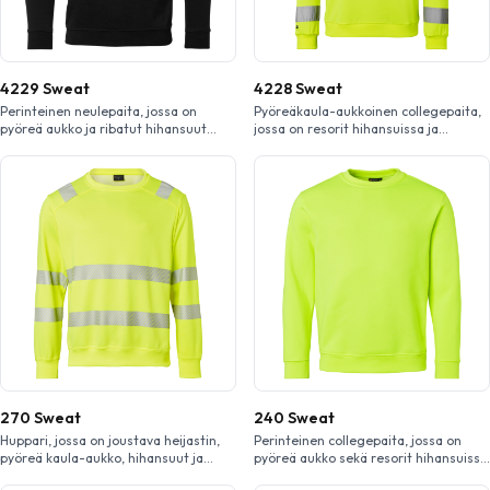
4229 Sweat
4228 Sweat
Perinteinen neulepaita, jossa on
Pyöreäkaula-aukkoinen collegepaita,
pyöreä aukko ja ribatut hihansuut
jossa on resorit hihansuissa ja
sekä helma. Sopii täydellisesti s ekä
helmassa. Valmistettu erittäin n
työhön että vapaa-aikaan. Saatavilla
äkyvästä polyesteristä. Täydellinen
useissa väreissä. Top Swede 4229
työhön vaativissa ympäristöissä,
Sweat on klassinen ja monikäyttöinen
joissa hyvä näkyvyys on välttäm
collegepaita, joka soveltuu
ätöntä. Tutustu Top Swede 4228
täydellisesti sekä t yö- että vapaa-
Sweatiin, erittäin näkyvään
ajan käyttöön. Pyöreä aukko ja ajaton
collegepaitaan, joka on suunniteltu
muotoilu tekevät siitä käytännöllisen
rakennus- ja teollisuusalan
valinnan kaikenlaisiin tarpeisiin.
ammattilaisille. Kestävästä
Valmistettu kestävästä
polyesteristä valmistettu paita
materiaaliseoksesta, joka tarjoaa […]
yhdistää mukavan olon ja
kestävyyden, ja se sopii erinomaisesti
koko työpäivän käyttöön. Paidassa […]
270 Sweat
240 Sweat
Huppari, jossa on joustava heijastin,
Perinteinen collegepaita, jossa on
pyöreä kaula-aukko, hihansuut ja
pyöreä aukko sekä resorit hihansuissa
helma. Täydellinen valinta ty öhön,
ja helmassa. Valmistettu ke stävästä